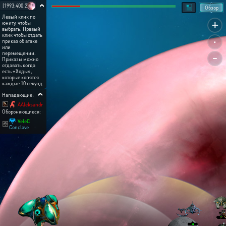
[1993:400:2]
Обзор
Левый клик по
+
юниту, чтобы
выбрать. Правый
.
клик чтобы отдать
приказ об атаке
или
-
перемещении.
Приказы можно
отдавать когда
есть «Ходы»,
которые копятся
каждые 10 секунд.
Нападающие:
AAleksandr
Обороняющиеся:
VeleC
Conclave