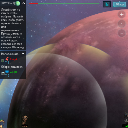
[849:906:1]
Обзор
Левый клик по
+
юниту, чтобы
выбрать. Правый
.
клик чтобы отдать
приказ об атаке
или
-
перемещении.
Приказы можно
отдавать когда
есть «Ходы»,
которые копятся
каждые 10 секунд.
Нападающие:
Xerjik
TIE
Обороняющиеся:
add01
TIE