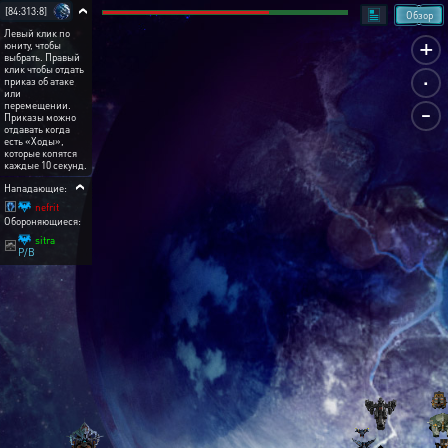
[84:313:8]
Обзор
Левый клик по
+
юниту, чтобы
выбрать. Правый
.
клик чтобы отдать
приказ об атаке
или
-
перемещении.
Приказы можно
отдавать когда
есть «Ходы»,
которые копятся
каждые 10 секунд.
Нападающие:
nefrit
Обороняющиеся:
sitra
P/B