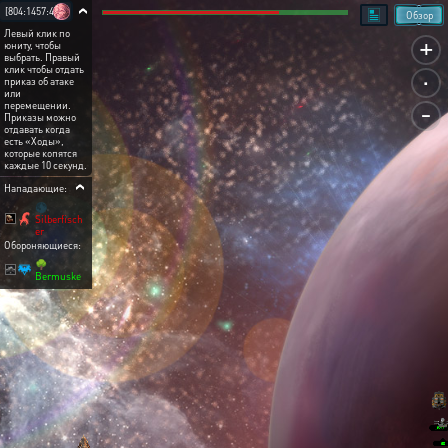
[804:1457:4]
Обзор
Левый клик по
+
юниту, чтобы
выбрать. Правый
.
клик чтобы отдать
приказ об атаке
или
-
перемещении.
Приказы можно
отдавать когда
есть «Ходы»,
которые копятся
каждые 10 секунд.
Нападающие:
🌑
Silberfisch
er
Обороняющиеся:
🌳
Bermuske