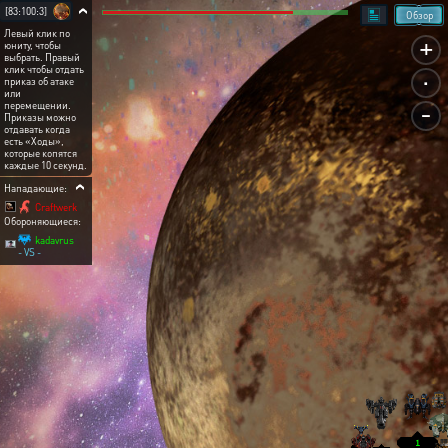
[83:100:3]
Обзор
Левый клик по
+
юниту, чтобы
выбрать. Правый
.
клик чтобы отдать
приказ об атаке
или
-
перемещении.
Приказы можно
отдавать когда
есть «Ходы»,
которые копятся
каждые 10 секунд.
Нападающие:
Craftwerk
Обороняющиеся:
kadavrus
- VS -