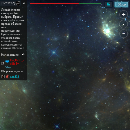
[192:312:4]
Обзор
Левый клик по
+
юниту, чтобы
выбрать. Правый
.
клик чтобы отдать
приказ об атаке
или
-
перемещении.
Приказы можно
отдавать когда
есть «Ходы»,
которые копятся
каждые 10 секунд.
Нападающие:
Ha_BclO_r
oJloBy
Steel
Обороняющиеся:
aaa333