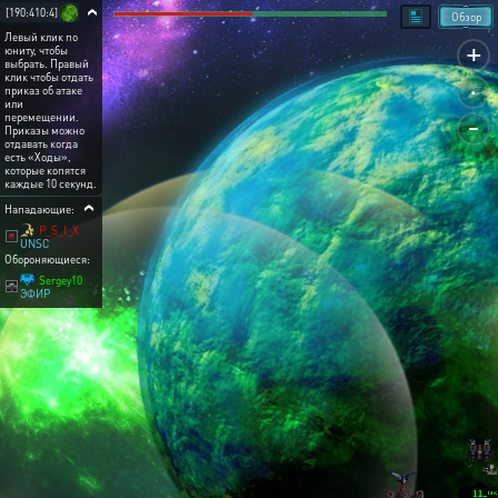
[190:410:4]
Обзор
Левый клик по
+
юниту, чтобы
выбрать. Правый
.
клик чтобы отдать
приказ об атаке
или
-
перемещении.
Приказы можно
отдавать когда
есть «Ходы»,
которые копятся
каждые 10 секунд.
Нападающие:
P_S_I_X
UNSC
Обороняющиеся:
Sergey10
ЭФИР