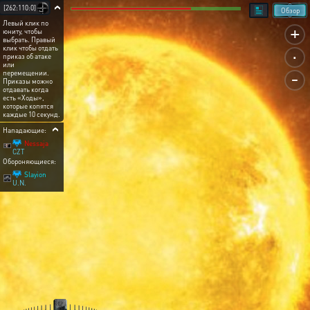
[262:110:0]
Обзор
Левый клик по
+
юниту, чтобы
выбрать. Правый
.
клик чтобы отдать
приказ об атаке
или
-
перемещении.
Приказы можно
отдавать когда
есть «Ходы»,
которые копятся
каждые 10 секунд.
Нападающие:
Nessaja
CZT
Обороняющиеся:
Slayion
U.N.