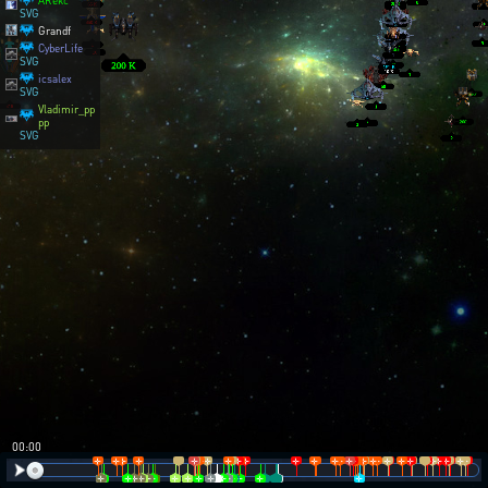
ARekc
SVG
Grandf
CyberLife
SVG
icsalex
SVG
Vladimir_pp
pp
SVG
00:01