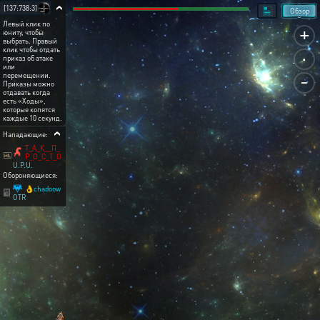
[137:738:3]
Обзор
Левый клик по
+
юниту, чтобы
выбрать. Правый
.
клик чтобы отдать
приказ об атаке
или
-
перемещении.
Приказы можно
отдавать когда
есть «Ходы»,
которые копятся
каждые 10 секунд.
Нападающие:
Т_А_К__П_
Р_О_С_Т_О
U.P.U.
Обороняющиеся:
👌chadoow
OTR