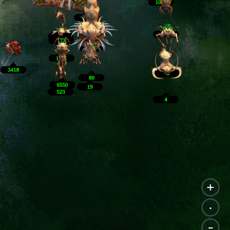
+
.
-