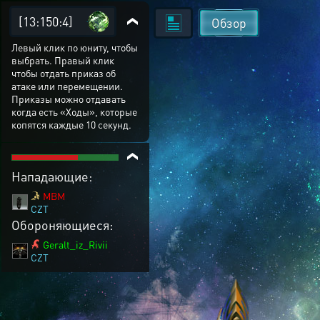
[13:150:4]
Обзор
Левый клик по юниту, чтобы
выбрать. Правый клик
чтобы отдать приказ об
атаке или перемещении.
Приказы можно отдавать
когда есть «Ходы», которые
копятся каждые 10 секунд.
Нападающие:
MBM
CZT
Обороняющиеся:
Geralt_iz_Rivii
CZT