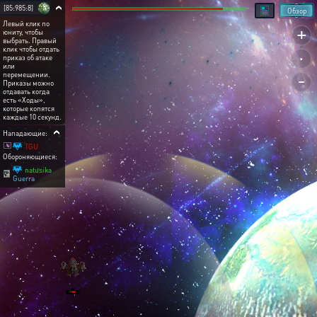
[85:985:8]
Обзор
Левый клик по
+
юниту, чтобы
выбрать. Правый
.
клик чтобы отдать
приказ об атаке
или
-
перемещении.
Приказы можно
отдавать когда
есть «Ходы»,
которые копятся
каждые 10 секунд.
Нападающие:
TGU
Обороняющиеся:
natusika
Guerra