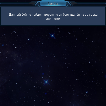
Ошибка
Данный бой не найден, вероятно он был удалён из за срока
давности