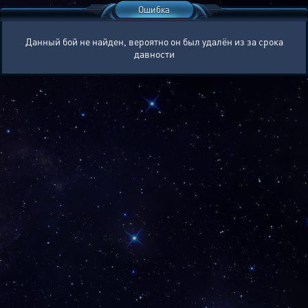
Ошибка
Данный бой не найден, вероятно он был удалён из за срока
давности