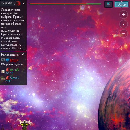
[500:400:3]
Обзор
Левый клик по
+
юниту, чтобы
выбрать. Правый
.
клик чтобы отдать
приказ об атаке
или
-
перемещении.
Приказы можно
отдавать когда
есть «Ходы»,
которые копятся
каждые 10 секунд.
Нападающие:
BYSIK
Обороняющиеся:
An_nA
ЭФИР
SlavaC
CZT