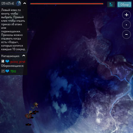
[20:625:6]
Обзор
Левый клик по
+
юниту, чтобы
выбрать. Правый
.
клик чтобы отдать
приказ об атаке
или
-
перемещении.
Приказы можно
отдавать когда
есть «Ходы»,
которые копятся
каждые 10 секунд.
Нападающие:
pussy_pirat
Обороняющиеся:
TGU