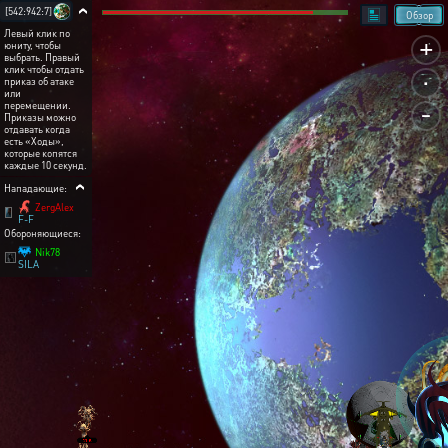
[542:942:7]
Обзор
Левый клик по
+
юниту, чтобы
выбрать. Правый
.
клик чтобы отдать
приказ об атаке
или
-
перемещении.
Приказы можно
отдавать когда
есть «Ходы»,
которые копятся
каждые 10 секунд.
Нападающие:
ZergAlex
F-F
Обороняющиеся:
Nik78
SILA