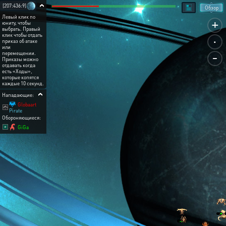
[207:436:9]
Обзор
Левый клик по
+
юниту, чтобы
выбрать. Правый
.
клик чтобы отдать
приказ об атаке
или
-
перемещении.
Приказы можно
отдавать когда
есть «Ходы»,
которые копятся
каждые 10 секунд.
Нападающие:
Globaart
Pirate
Обороняющиеся:
GiGa