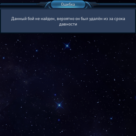
Ошибка
Данный бой не найден, вероятно он был удалён из за срока
давности