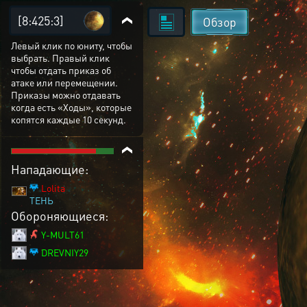
[8:425:3]
Обзор
Левый клик по юниту, чтобы
выбрать. Правый клик
чтобы отдать приказ об
атаке или перемещении.
Приказы можно отдавать
когда есть «Ходы», которые
копятся каждые 10 секунд.
Нападающие:
Lolita
ТЕНЬ
Обороняющиеся:
Y-MULT61
DREVNIY29