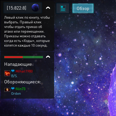
[15:822:8]
Обзор
Левый клик по юниту, чтобы
выбрать. Правый клик
чтобы отдать приказ об
атаке или перемещении.
Приказы можно отдавать
когда есть «Ходы», которые
копятся каждые 10 секунд.
Нападающие:
Mihail1980
B/S
Обороняющиеся:
filin73
Orden