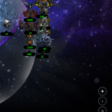
+
.
-