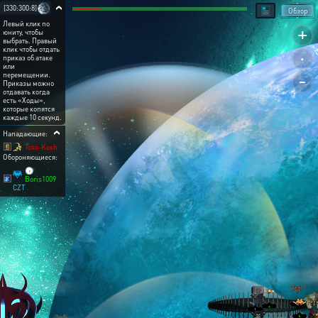
[330:300:8]
Обзор
Левый клик по
+
юниту, чтобы
выбрать. Правый
.
клик чтобы отдать
приказ об атаке
или
-
перемещении.
Приказы можно
отдавать когда
есть «Ходы»,
которые копятся
каждые 10 секунд.
Нападающие:
Toss-Kosh
Обороняющиеся:
🕞
Boris1009
CZT