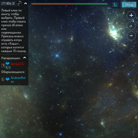
[17:804:3]
Обзор
Левый клик по
+
юниту, чтобы
выбрать. Правый
.
клик чтобы отдать
приказ об атаке
или
-
перемещении.
Приказы можно
отдавать когда
есть «Ходы»,
которые копятся
каждые 10 секунд.
Нападающие:
barda3232
B/S
Обороняющиеся:
AndrewRel
ax