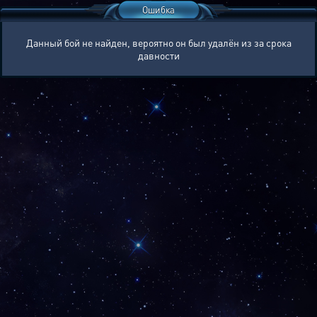
Ошибка
Данный бой не найден, вероятно он был удалён из за срока
давности