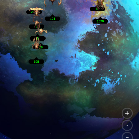
+
.
-