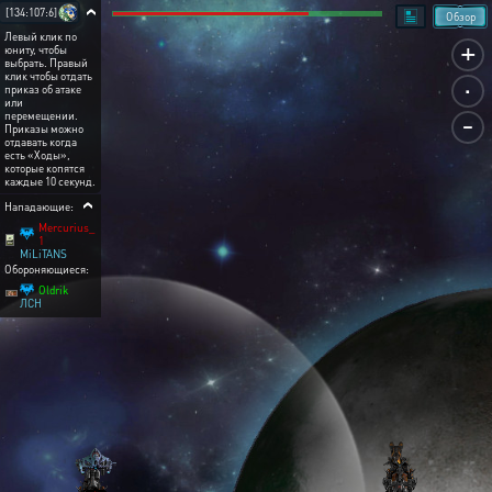
[134:107:6]
Обзор
Левый клик по
+
юниту, чтобы
выбрать. Правый
.
клик чтобы отдать
приказ об атаке
или
-
перемещении.
Приказы можно
отдавать когда
есть «Ходы»,
которые копятся
каждые 10 секунд.
Нападающие:
Mercurius_
1
MiLiTANS
Обороняющиеся:
Oldrik
ЛСН