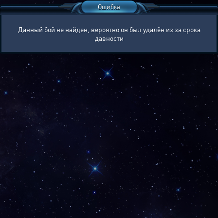
Ошибка
Данный бой не найден, вероятно он был удалён из за срока
давности