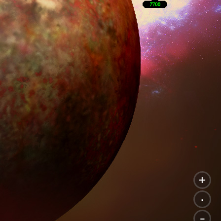
+
.
-