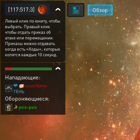
[117:517:3]
Обзор
Левый клик по юниту, чтобы
выбрать. Правый клик
чтобы отдать приказ об
атаке или перемещении.
Приказы можно отдавать
когда есть «Ходы», которые
копятся каждые 10 секунд.
Нападающие:
🐖mmm76mm
ТЕНЬ
Обороняющиеся:
psix-psix