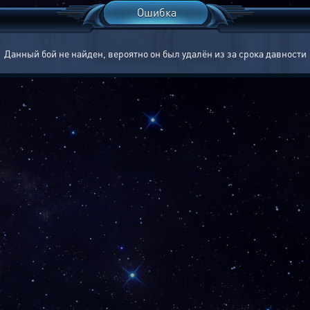
Ошибка
Данный бой не найден, вероятно он был удалён из за срока давности