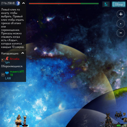
[116:258:8]
Обзор
Левый клик по
+
юниту, чтобы
выбрать. Правый
.
клик чтобы отдать
приказ об атаке
или
-
перемещении.
Приказы можно
отдавать когда
есть «Ходы»,
которые копятся
каждые 10 секунд.
Нападающие:
Arcadia
lgm
Обороняющиеся:
maverick91
18
LAW