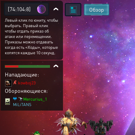
[74:104:8]
Обзор
Левый клик по юниту, чтобы
выбрать. Правый клик
чтобы отдать приказ об
атаке или перемещении.
Приказы можно отдавать
когда есть «Ходы», которые
копятся каждые 10 секунд.
Нападающие:
kowboj23
Обороняющиеся:
🔭Mercurius_1
MiLiTANS