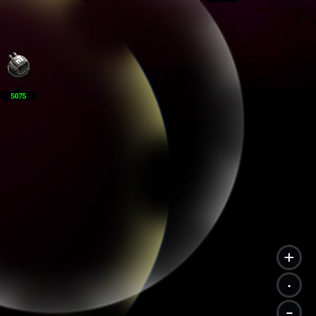
+
.
-