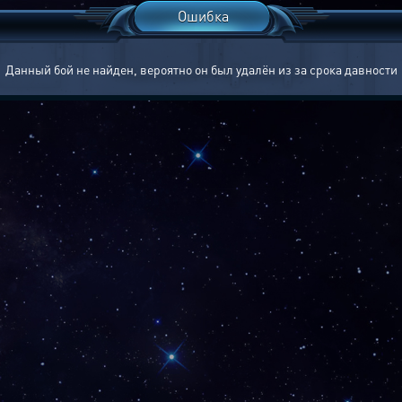
Ошибка
Данный бой не найден, вероятно он был удалён из за срока давности