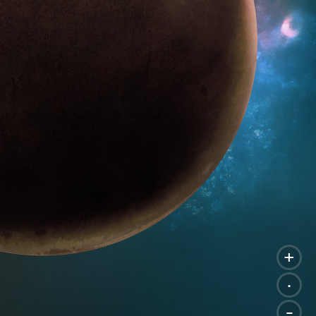
+
.
-