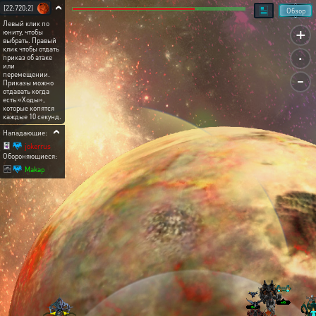
[22:720:2]
Обзор
Левый клик по
+
юниту, чтобы
выбрать. Правый
.
клик чтобы отдать
приказ об атаке
или
-
перемещении.
Приказы можно
отдавать когда
есть «Ходы»,
которые копятся
каждые 10 секунд.
Нападающие:
jokerrus
Обороняющиеся:
Makap