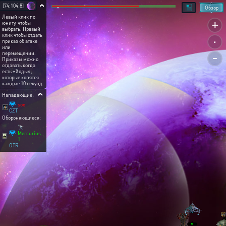
[74:104:8]
Обзор
Левый клик по
+
юниту, чтобы
выбрать. Правый
.
клик чтобы отдать
приказ об атаке
или
-
перемещении.
Приказы можно
отдавать когда
есть «Ходы»,
которые копятся
каждые 10 секунд.
Нападающие:
sox
CZT
Обороняющиеся:
🔭
Mercurius_
1
OTR