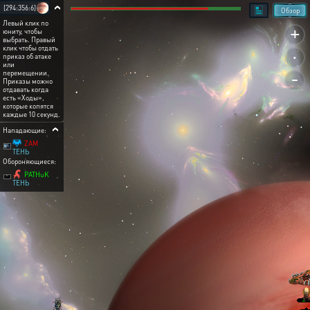
[294:356:6]
Обзор
Левый клик по
+
юниту, чтобы
выбрать. Правый
.
клик чтобы отдать
приказ об атаке
или
-
перемещении.
Приказы можно
отдавать когда
есть «Ходы»,
которые копятся
каждые 10 секунд.
Нападающие:
ZAM
ТЕНЬ
Обороняющиеся:
PATHuK
ТЕНЬ