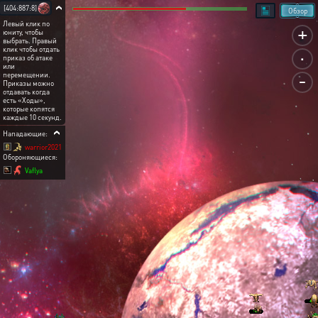
[404:887:8]
Обзор
Левый клик по
+
юниту, чтобы
выбрать. Правый
.
клик чтобы отдать
приказ об атаке
или
-
перемещении.
Приказы можно
отдавать когда
есть «Ходы»,
которые копятся
каждые 10 секунд.
Нападающие:
warrior2021
Обороняющиеся:
Vaflya