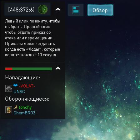
[448:372:6]
Обзор
Левый клик по юниту, чтобы
выбрать. Правый клик
чтобы отдать приказ об
атаке или перемещении.
Приказы можно отдавать
когда есть «Ходы», которые
копятся каждые 10 секунд.
Нападающие:
-VOLAT-
UNSC
Обороняющиеся:
tonchy
ChemBROZ