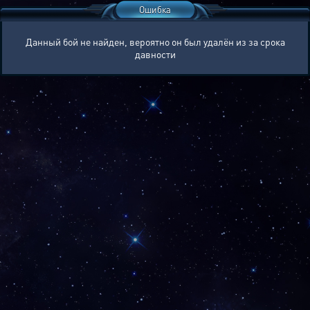
Ошибка
Данный бой не найден, вероятно он был удалён из за срока
давности