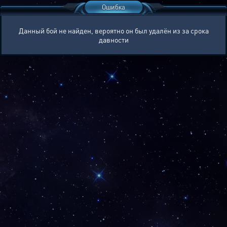
Ошибка
Данный бой не найден, вероятно он был удалён из за срока
давности