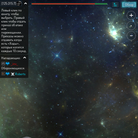
[125:315:7]
Обзор
Левый клик по
+
юниту, чтобы
выбрать. Правый
.
клик чтобы отдать
приказ об атаке
или
-
перемещении.
Приказы можно
отдавать когда
есть «Ходы»,
которые копятся
каждые 10 секунд.
Нападающие:
_inv_
Обороняющиеся:
☠ Roberts