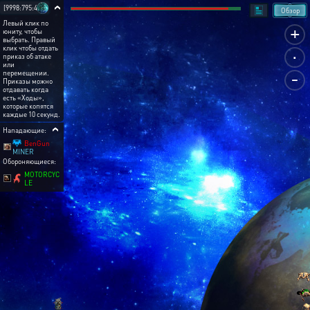
[9998:795:4]
Обзор
Левый клик по
+
юниту, чтобы
выбрать. Правый
.
клик чтобы отдать
приказ об атаке
или
-
перемещении.
Приказы можно
отдавать когда
есть «Ходы»,
которые копятся
каждые 10 секунд.
Нападающие:
BenGun
MINER
Обороняющиеся:
MOTORCYC
LE