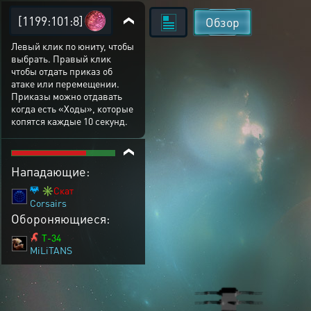
[1199:101:8]
Обзор
Левый клик по юниту, чтобы
выбрать. Правый клик
чтобы отдать приказ об
атаке или перемещении.
Приказы можно отдавать
когда есть «Ходы», которые
копятся каждые 10 секунд.
Нападающие:
✳️Скат
Corsairs
Обороняющиеся:
T-34
MiLiTANS