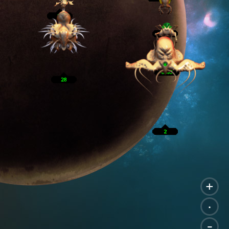
+
.
-