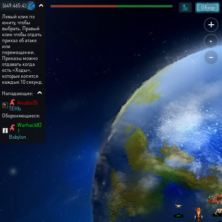
[649:465:4]
Обзор
Левый клик по
+
юниту, чтобы
выбрать. Правый
.
клик чтобы отдать
приказ об атаке
или
-
перемещении.
Приказы можно
отдавать когда
есть «Ходы»,
которые копятся
каждые 10 секунд.
Нападающие:
Anubis25
ТЕНЬ
Обороняющиеся:
Warhack82
1
Babylon