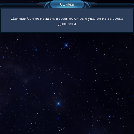
Ошибка
Данный бой не найден, вероятно он был удалён из за срока
давности