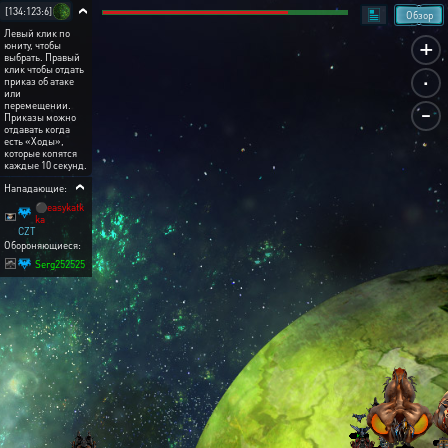
[134:123:6]
Обзор
Левый клик по
+
юниту, чтобы
выбрать. Правый
.
клик чтобы отдать
приказ об атаке
или
-
перемещении.
Приказы можно
отдавать когда
есть «Ходы»,
которые копятся
каждые 10 секунд.
Нападающие:
⚫easykatk
ka
CZT
Обороняющиеся:
Serg252525