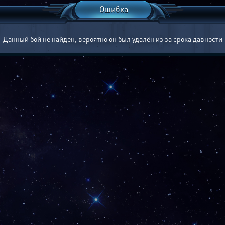
Ошибка
Данный бой не найден, вероятно он был удалён из за срока давности