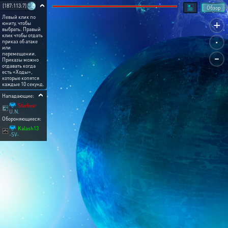
[187:113:7]
Обзор
Левый клик по
+
юниту, чтобы
выбрать. Правый
.
клик чтобы отдать
приказ об атаке
или
-
перемещении.
Приказы можно
отдавать когда
есть «Ходы»,
которые копятся
каждые 10 секунд.
Нападающие:
Starbear
U.N.
Обороняющиеся:
Kalash13
-SV-