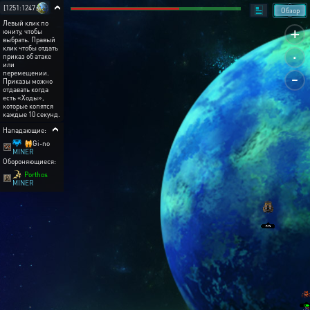
[1251:1247:5]
Обзор
Левый клик по
+
юниту, чтобы
выбрать. Правый
.
клик чтобы отдать
приказ об атаке
или
-
перемещении.
Приказы можно
отдавать когда
есть «Ходы»,
которые копятся
каждые 10 секунд.
Нападающие:
🙀Gi-no
MINER
Обороняющиеся:
Porthos
MINER