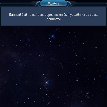
Ошибка
Данный бой не найден, вероятно он был удалён из за срока
давности